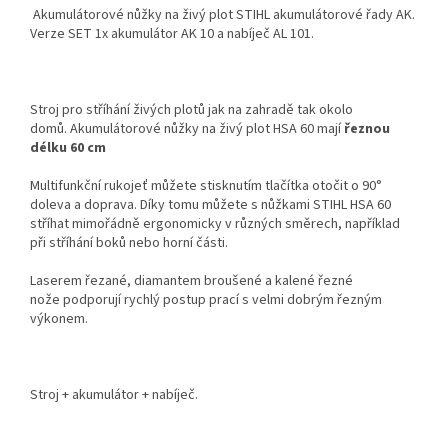
Akumulátorové nůžky na živý plot STIHL akumulátorové řady AK.
Verze SET 1x akumulátor AK 10 a nabíječ AL 101.
Stroj pro stříhání živých plotů jak na zahradě tak okolo
domů. Akumulátorové nůžky na živý plot HSA 60 mají
řeznou
délku 60 cm
Multifunkční rukojeť můžete stisknutím tlačítka otočit o 90°
doleva a doprava. Díky tomu můžete s nůžkami STIHL HSA 60
stříhat mimořádně ergonomicky v různých směrech, například
při stříhání boků nebo horní části.
Laserem řezané, diamantem broušené a kalené řezné
nože podporují rychlý postup prací s velmi dobrým řezným
výkonem.
Stroj + akumulátor + nabíječ.