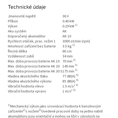
Technické údaje
Jmenovité napětí
36 V
Příkon
0.40 kW
1)
Výkon
0.29 kW
Aku systém
AK
Doporučený akumulátor
AK 10
Rychlost otáček, prac. režim 1
3000 ot/min (rpm)
2)
Hmotnost zařízení bez baterie
3.5 kg
Řezná délka
60 cm
Vzdálenost zubů
34 mm
3)
Max. doba provozu baterie AK 10
70 min
3)
Max. doba provozu baterie AK 20
140 min
3)
Max. doba provozu baterie AK 30 S
175 min
4)
Hladina akustického tlaku
77 dB(A)
4)
Hladina akustického výkonu
85 dB(A)
5)
Vibrační hodnota vlevo
1.5 m/s²
5)
Vibrační hodnota vpravo
1 m/s²
New
content
1)
has
Mechanický výkon jako srovnávací hodnota k benzínovým
2)
3)
been
zařízením
s nožem
Uvedené pracovní doby na jedno nabití
loaded.
akumulátoru jsou orientační a mohou se lišit v závislosti na