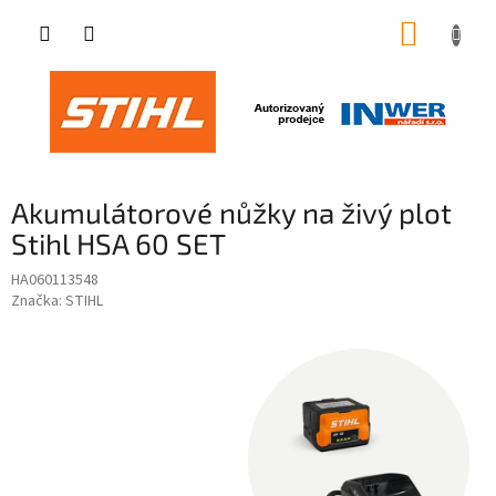
Přejít
NÁKUP
na
obsah
KOŠÍK
Akumulátorové nůžky na živý plot
Stihl HSA 60 SET
HA060113548
Značka:
STIHL