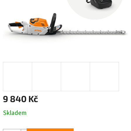
9 840 Kč
Měrná
Skladem
cena: