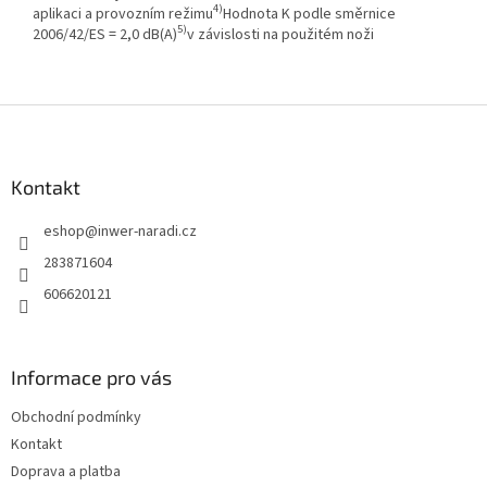
4)
aplikaci a provozním režimu
Hodnota K podle směrnice
5)
2006/42/ES = 2,0 dB(A)
v závislosti na použitém noži
Z
á
p
a
Kontakt
t
eshop
@
inwer-naradi.cz
í
283871604
606620121
Informace pro vás
Obchodní podmínky
Kontakt
Doprava a platba