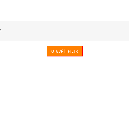
ě
OTEVŘÍT FILTR