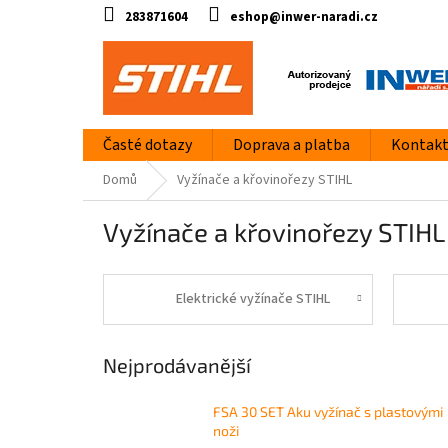
Přejít
283871604
eshop@inwer-naradi.cz
na
obsah
Časté dotazy
Doprava a platba
Kontak
Domů
Vyžínače a křovinořezy STIHL
Vyžínače a křovinořezy STIHL
Elektrické vyžínače STIHL
Nejprodávanější
FSA 30 SET Aku vyžínač s plastovými
noži