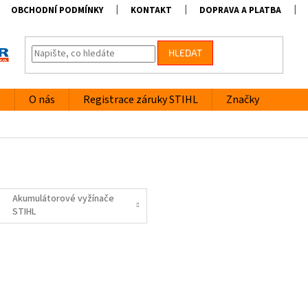
OBCHODNÍ PODMÍNKY
KONTAKT
DOPRAVA A PLATBA
HLEDAT
t
O nás
Registrace záruky STIHL
Značky
Akumulátorové vyžínače
STIHL