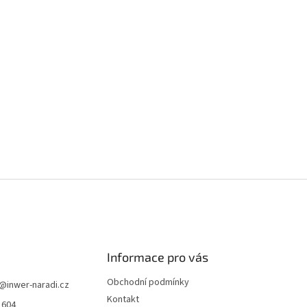
O
v
l
á
d
a
c
í
Informace pro vás
p
r
Obchodní podmínky
@
inwer-naradi.cz
v
Kontakt
1604