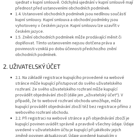
sjednat v kupní smlouvě. Odchylná ujednání v kupní smlouvě mají
přednost před ustanoveními obchodních podmínek.
1.4. Ustanovení obchodních podmínek jsou nedílnou součástí
kupní smlouvy. Kupní smlouva a obchodní podmínky jsou
vyhotoveny v českém jazyce. Kupní smlouvu lze uzavřít v
českém jazyce.
1.5. Znění obchodních podmínek může prodávající měnit či
doplňovat. Tímto ustanovením nejsou dotčena práva a
povinnosti vzniklá po dobu účinnosti předchozího znění
obchodních podmínek.
2. UŽIVATELSKÝ ÚČET
2.1. Na základě registrace kupujícího provedené na webové
stránce může kupující přistupovat do svého uživatelského
rozhraní. Ze svého uživatelského rozhraní může kupující
provádět objednávání zboží (dále jen „uživatelský účet“). V
případě, že to webové rozhraní obchodu umožňuje, může
kupující provádět objednávání zboží též bez registrace přímo z
webového rozhraní obchodu.
2.2. Při registraci na webové stránce a při objednávání zboží je
kupující povinen uvádět správně a pravdivě všechny údaje. Údaje
uvedené v uživatelském účtu je kupující při jakékoliv jejich
změně povinen aktualizovat. Údaje uvedené kupujícím v