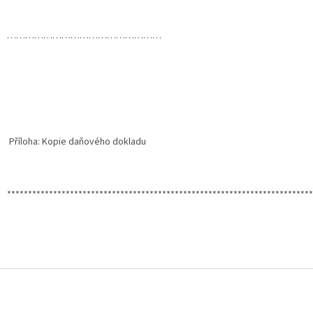
……………………………………………
Příloha: Kopie daňového dokladu
*************************************************************************
Z
á
p