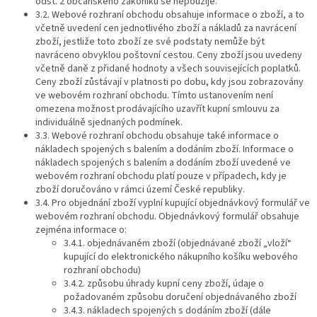
odst. 2 občanského zákoníku se nepoužije.
3.2. Webové rozhraní obchodu obsahuje informace o zboží, a to
včetně uvedení cen jednotlivého zboží a nákladů za navrácení
zboží, jestliže toto zboží ze své podstaty nemůže být
navráceno obvyklou poštovní cestou. Ceny zboží jsou uvedeny
včetně daně z přidané hodnoty a všech souvisejících poplatků.
Ceny zboží zůstávají v platnosti po dobu, kdy jsou zobrazovány
ve webovém rozhraní obchodu. Tímto ustanovením není
omezena možnost prodávajícího uzavřít kupní smlouvu za
individuálně sjednaných podmínek.
3.3. Webové rozhraní obchodu obsahuje také informace o
nákladech spojených s balením a dodáním zboží. Informace o
nákladech spojených s balením a dodáním zboží uvedené ve
webovém rozhraní obchodu platí pouze v případech, kdy je
zboží doručováno v rámci území České republiky.
3.4. Pro objednání zboží vyplní kupující objednávkový formulář ve
webovém rozhraní obchodu. Objednávkový formulář obsahuje
zejména informace o:
3.4.1. objednávaném zboží (objednávané zboží „vloží“
kupující do elektronického nákupního košíku webového
rozhraní obchodu)
3.4.2. způsobu úhrady kupní ceny zboží, údaje o
požadovaném způsobu doručení objednávaného zboží
3.4.3. nákladech spojených s dodáním zboží (dále