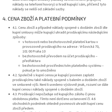
náklady na telefonní hovory) si hradí kupující sám, přičemž tyto
náklady se neliší od základní sazby.
4. CENA ZBOŽÍ A PLATEBNÍ PODMÍNKY
4.1. Cenu zboží a případné náklady spojené s dodáním zboží dle
kupní smlouvy může kupující uhradit prodávajícímu následujícími
způsoby:
v hotovosti nebo bezhotovostně platební kartou v
provozovně prodávajícího na adrese : Vršovická 70,
101 00 Praha 10
bezhotovostně převodem na účet prodávajícího –
předfaktura
bezhotovostně prostřednictvím platebního systému –
pokud je to umožněno
4.2. Společně s kupní cenou je kupující povinen zaplatit
prodávajícímu také náklady spojené s balením a dodáním zboží
ve smluvené výši. Není-li uvedeno výslovně jinak, rozumí se dále
kupní cenou i náklady spojené s dodáním zboží.
4.3. Prodávající nepožaduje od kupujícího zálohu či jinou
obdobnou platbu. Tímto není dotčeno ustanovení čl. 4.6
obchodních podmínek ohledně povinnosti uhradit kupní cenu
zboží předem.