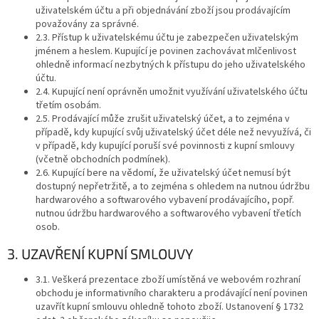
uživatelském účtu a při objednávání zboží jsou prodávajícím
považovány za správné.
2.3. Přístup k uživatelskému účtu je zabezpečen uživatelským
jménem a heslem. Kupující je povinen zachovávat mlčenlivost
ohledně informací nezbytných k přístupu do jeho uživatelského
účtu.
2.4. Kupující není oprávněn umožnit využívání uživatelského účtu
třetím osobám.
2.5. Prodávající může zrušit uživatelský účet, a to zejména v
případě, kdy kupující svůj uživatelský účet déle než nevyužívá, či
v případě, kdy kupující poruší své povinnosti z kupní smlouvy
(včetně obchodních podmínek).
2.6. Kupující bere na vědomí, že uživatelský účet nemusí být
dostupný nepřetržitě, a to zejména s ohledem na nutnou údržbu
hardwarového a softwarového vybavení prodávajícího, popř.
nutnou údržbu hardwarového a softwarového vybavení třetích
osob.
3. UZAVŘENÍ KUPNÍ SMLOUVY
3.1. Veškerá prezentace zboží umístěná ve webovém rozhraní
obchodu je informativního charakteru a prodávající není povinen
uzavřít kupní smlouvu ohledně tohoto zboží. Ustanovení § 1732