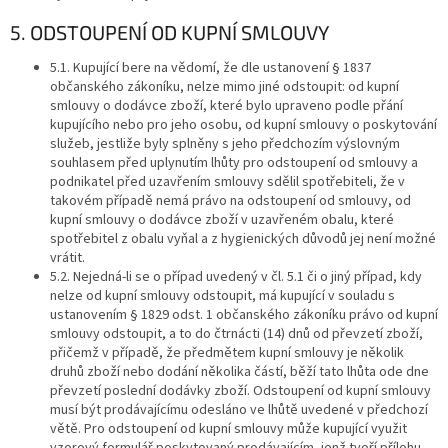
5. ODSTOUPENÍ OD KUPNÍ SMLOUVY
5.1. Kupující bere na vědomí, že dle ustanovení § 1837
občanského zákoníku, nelze mimo jiné odstoupit: od kupní
smlouvy o dodávce zboží, které bylo upraveno podle přání
kupujícího nebo pro jeho osobu, od kupní smlouvy o poskytování
služeb, jestliže byly splněny s jeho předchozím výslovným
souhlasem před uplynutím lhůty pro odstoupení od smlouvy a
podnikatel před uzavřením smlouvy sdělil spotřebiteli, že v
takovém případě nemá právo na odstoupení od smlouvy, od
kupní smlouvy o dodávce zboží v uzavřeném obalu, které
spotřebitel z obalu vyňal a z hygienických důvodů jej není možné
vrátit.
5.2. Nejedná-li se o případ uvedený v čl. 5.1 či o jiný případ, kdy
nelze od kupní smlouvy odstoupit, má kupující v souladu s
ustanovením § 1829 odst. 1 občanského zákoníku právo od kupní
smlouvy odstoupit, a to do čtrnácti (14) dnů od převzetí zboží,
přičemž v případě, že předmětem kupní smlouvy je několik
druhů zboží nebo dodání několika částí, běží tato lhůta ode dne
převzetí poslední dodávky zboží. Odstoupení od kupní smlouvy
musí být prodávajícímu odesláno ve lhůtě uvedené v předchozí
větě. Pro odstoupení od kupní smlouvy může kupující využit