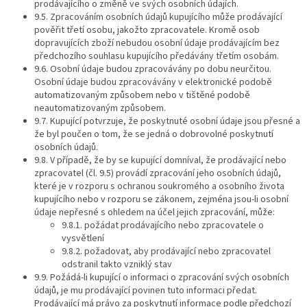
prodávajícího o změně ve svých osobních údajích.
9.5. Zpracováním osobních údajů kupujícího může prodávající
pověřit třetí osobu, jakožto zpracovatele. Kromě osob
dopravujících zboží nebudou osobní údaje prodávajícím bez
předchozího souhlasu kupujícího předávány třetím osobám.
9.6. Osobní údaje budou zpracovávány po dobu neurčitou.
Osobní údaje budou zpracovávány v elektronické podobě
automatizovaným způsobem nebo v tištěné podobě
neautomatizovaným způsobem.
9.7. Kupující potvrzuje, že poskytnuté osobní údaje jsou přesné a
že byl poučen o tom, že se jedná o dobrovolné poskytnutí
osobních údajů.
9.8. V případě, že by se kupující domníval, že prodávající nebo
zpracovatel (čl. 9.5) provádí zpracování jeho osobních údajů,
které je v rozporu s ochranou soukromého a osobního života
kupujícího nebo v rozporu se zákonem, zejména jsou-li osobní
údaje nepřesné s ohledem na účel jejich zpracování, může:
9.8.1. požádat prodávajícího nebo zpracovatele o
vysvětlení
9.8.2. požadovat, aby prodávající nebo zpracovatel
odstranil takto vzniklý stav
9.9. Požádá-li kupující o informaci o zpracování svých osobních
údajů, je mu prodávající povinen tuto informaci předat.
Prodávající má právo za poskytnutí informace podle předchozí