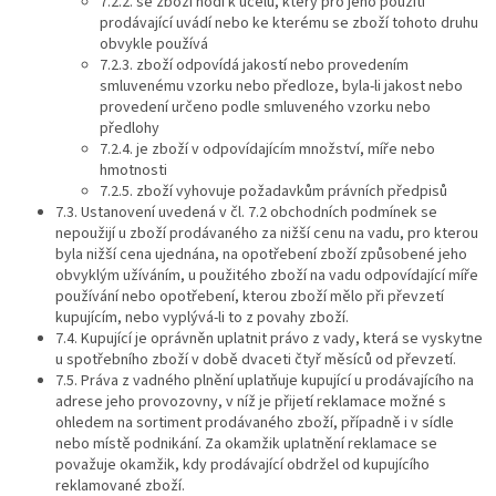
7.2.2. se zboží hodí k účelu, který pro jeho použití
prodávající uvádí nebo ke kterému se zboží tohoto druhu
obvykle používá
7.2.3. zboží odpovídá jakostí nebo provedením
smluvenému vzorku nebo předloze, byla-li jakost nebo
provedení určeno podle smluveného vzorku nebo
předlohy
7.2.4. je zboží v odpovídajícím množství, míře nebo
hmotnosti
7.2.5. zboží vyhovuje požadavkům právních předpisů
7.3. Ustanovení uvedená v čl. 7.2 obchodních podmínek se
nepoužijí u zboží prodávaného za nižší cenu na vadu, pro kterou
byla nižší cena ujednána, na opotřebení zboží způsobené jeho
obvyklým užíváním, u použitého zboží na vadu odpovídající míře
používání nebo opotřebení, kterou zboží mělo při převzetí
kupujícím, nebo vyplývá-li to z povahy zboží.
7.4. Kupující je oprávněn uplatnit právo z vady, která se vyskytne
u spotřebního zboží v době dvaceti čtyř měsíců od převzetí.
7.5. Práva z vadného plnění uplatňuje kupující u prodávajícího na
adrese jeho provozovny, v níž je přijetí reklamace možné s
ohledem na sortiment prodávaného zboží, případně i v sídle
nebo místě podnikání. Za okamžik uplatnění reklamace se
považuje okamžik, kdy prodávající obdržel od kupujícího
reklamované zboží.