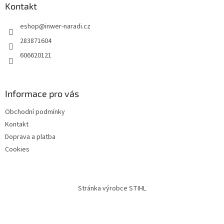
a
Kontakt
t
eshop
@
inwer-naradi.cz
í
283871604
606620121
Informace pro vás
Obchodní podmínky
Kontakt
Doprava a platba
Cookies
Stránka výrobce STIHL