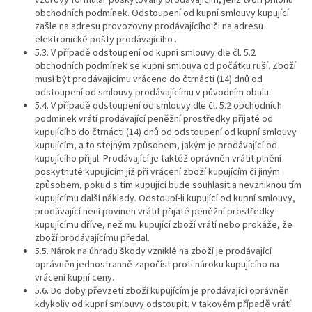
vzorový formulář poskytovaný prodávajícím, jenž tvoří přílohu
obchodních podmínek. Odstoupení od kupní smlouvy kupující
zašle na adresu provozovny prodávajícího či na adresu
elektronické pošty prodávajícího .
5.3. V případě odstoupení od kupní smlouvy dle čl. 5.2
obchodních podmínek se kupní smlouva od počátku ruší. Zboží
musí být prodávajícímu vráceno do čtrnácti (14) dnů od
odstoupení od smlouvy prodávajícímu v původním obalu.
5.4. V případě odstoupení od smlouvy dle čl. 5.2 obchodních
podmínek vrátí prodávající peněžní prostředky přijaté od
kupujícího do čtrnácti (14) dnů od odstoupení od kupní smlouvy
kupujícím, a to stejným způsobem, jakým je prodávající od
kupujícího přijal. Prodávající je taktéž oprávněn vrátit plnění
poskytnuté kupujícím již při vrácení zboží kupujícím či jiným
způsobem, pokud s tím kupující bude souhlasit a nevzniknou tím
kupujícímu další náklady. Odstoupí-li kupující od kupní smlouvy,
prodávající není povinen vrátit přijaté peněžní prostředky
kupujícímu dříve, než mu kupující zboží vrátí nebo prokáže, že
zboží prodávajícímu předal.
5.5. Nárok na úhradu škody vzniklé na zboží je prodávající
oprávněn jednostranně započíst proti nároku kupujícího na
vrácení kupní ceny.
5.6. Do doby převzetí zboží kupujícím je prodávající oprávněn
kdykoliv od kupní smlouvy odstoupit. V takovém případě vrátí