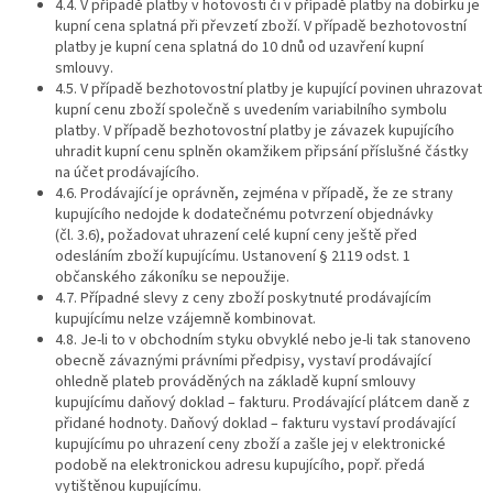
4.4. V případě platby v hotovosti či v případě platby na dobírku je
kupní cena splatná při převzetí zboží. V případě bezhotovostní
platby je kupní cena splatná do 10 dnů od uzavření kupní
smlouvy.
4.5. V případě bezhotovostní platby je kupující povinen uhrazovat
kupní cenu zboží společně s uvedením variabilního symbolu
platby. V případě bezhotovostní platby je závazek kupujícího
uhradit kupní cenu splněn okamžikem připsání příslušné částky
na účet prodávajícího.
4.6. Prodávající je oprávněn, zejména v případě, že ze strany
kupujícího nedojde k dodatečnému potvrzení objednávky
(čl. 3.6), požadovat uhrazení celé kupní ceny ještě před
odesláním zboží kupujícímu. Ustanovení § 2119 odst. 1
občanského zákoníku se nepoužije.
4.7. Případné slevy z ceny zboží poskytnuté prodávajícím
kupujícímu nelze vzájemně kombinovat.
4.8. Je-li to v obchodním styku obvyklé nebo je-li tak stanoveno
obecně závaznými právními předpisy, vystaví prodávající
ohledně plateb prováděných na základě kupní smlouvy
kupujícímu daňový doklad – fakturu. Prodávající plátcem daně z
přidané hodnoty. Daňový doklad – fakturu vystaví prodávající
kupujícímu po uhrazení ceny zboží a zašle jej v elektronické
podobě na elektronickou adresu kupujícího, popř. předá
vytištěnou kupujícímu.