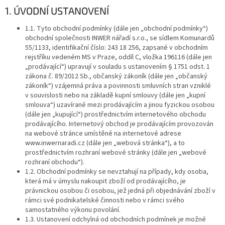
1. ÚVODNÍ USTANOVENÍ
1.1. Tyto obchodní podmínky (dále jen „obchodní podmínky“)
obchodní společnosti INWER nářadí s.r.o., se sídlem Komunardů
55/1133, identifikační číslo: 243 18 256, zapsané v obchodním
rejstříku vedeném MS v Praze, oddíl C, vložka 196116 (dále jen
„prodávající“) upravují v souladu s ustanovením § 1751 odst. 1
zákona č. 89/2012 Sb., občanský zákoník (dále jen „občanský
zákoník“) vzájemná práva a povinnosti smluvních stran vzniklé
v souvislosti nebo na základě kupní smlouvy (dále jen „kupní
smlouva“) uzavírané mezi prodávajícím a jinou fyzickou osobou
(dále jen „kupující“) prostřednictvím internetového obchodu
prodávajícího. Internetový obchod je prodávajícím provozován
na webové stránce umístěné na internetové adrese
www.inwernaradi.cz (dále jen „webová stránka“), a to
prostřednictvím rozhraní webové stránky (dále jen „webové
rozhraní obchodu“).
1.2. Obchodní podmínky se nevztahují na případy, kdy osoba,
která má v úmyslu nakoupit zboží od prodávajícího, je
právnickou osobou či osobou, jež jedná při objednávání zboží v
rámci své podnikatelské činnosti nebo v rámci svého
samostatného výkonu povolání.
1.3. Ustanovení odchylná od obchodních podmínek je možné