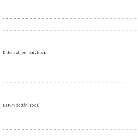
…………………………………………………………………………………………
……………………………………………………………………………………………
Datum objednání zboží:
………………..
…………………………………………………………………………………
Datum dodání zboží:
……………………………………………………………………………………………