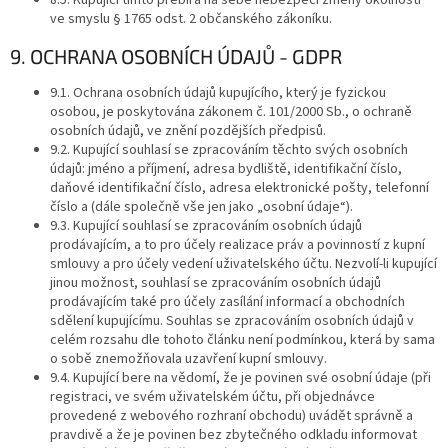
ve smyslu § 1765 odst. 2 občanského zákoníku.
9. OCHRANA OSOBNÍCH ÚDAJŮ - GDPR
9.1. Ochrana osobních údajů kupujícího, který je fyzickou
osobou, je poskytována zákonem č. 101/2000 Sb., o ochraně
osobních údajů, ve znění pozdějších předpisů.
9.2. Kupující souhlasí se zpracováním těchto svých osobních
údajů: jméno a příjmení, adresa bydliště, identifikační číslo,
daňové identifikační číslo, adresa elektronické pošty, telefonní
číslo a (dále společně vše jen jako „osobní údaje“).
9.3. Kupující souhlasí se zpracováním osobních údajů
prodávajícím, a to pro účely realizace práv a povinností z kupní
smlouvy a pro účely vedení uživatelského účtu. Nezvolí-li kupující
jinou možnost, souhlasí se zpracováním osobních údajů
prodávajícím také pro účely zasílání informací a obchodních
sdělení kupujícímu. Souhlas se zpracováním osobních údajů v
celém rozsahu dle tohoto článku není podmínkou, která by sama
o sobě znemožňovala uzavření kupní smlouvy.
9.4. Kupující bere na vědomí, že je povinen své osobní údaje (při
registraci, ve svém uživatelském účtu, při objednávce
provedené z webového rozhraní obchodu) uvádět správně a
pravdivě a že je povinen bez zbytečného odkladu informovat