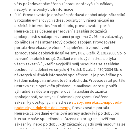
věty požadovat přiměřenou úhradu nepřevyšující náklady
nezbytné na poskytnutí informace.
9.10. Provozovatel je oprávněn předávat osobní údaje zákazníků
v rozsahu e-mailových adres, použitých v rámci nákupů na
stránkách internetového obchodu, provozovateli portálu
Heureka.cz za účelem generování a zasílání dotazníků
spokojenosti s nákupem v rámci programu Ověřeno zákazníky,
do něhož je náš internetový obchod zapojen. Provozovatel
portálu Heureka.cz je vůči naší společnosti v postavení
zpracovatele osobních údajů ve smyslu § 6 zák. č. 101/2000 Sb. o
ochraně osobních údajů. Zasílání e-mailových adres se týká
všech zákazníků, kteří nevyjádřili svůj nesouhlas se zasíláním
obchodních sdělení ve smyslu § 7 odst. 3 zák. č. 480/2004 Sb. o
některých službách informační společnosti, a je prováděno po
každém nákupu na internetovém obchodu. Provozovatel portálu
Heureka.cz je oprávněn předanou e-mailovou adresu použít
výhradně za účelem vygenerování a zaslání dotazníku
spokojenosti, ve smyslu Podmínek programu Ověřeno
zákazníky dostupných na adrese
sluzby.heureka.cz-napoveda-
podminky-a-dulezite-dokumenty
. Provozovatel portálu
Heureka.cz předané e-mailové adresy uchovává po dobu, po
kterou je naše společnost zařazena do programu ověřeno
zákazníky, nebo po dobu, kdy zákazník vyjádří svůj nesouhlas se