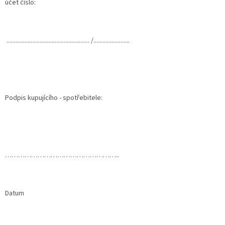
účet číslo:
....................................................... /........................
Podpis kupujícího - spotřebitele:
……………………………………………..
Datum