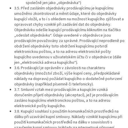
společně jen jako „objednávka“)
3.5. Před zasláním objednávky prodávajícímu je kupujícímu
umožněno zkontrolovat a měnit údaje, které do objednávky
kupující vložil, a to i s ohledem na možnost kupujícího zjišťovat a
opravovat chyby vzniklé při zadávání dat do objednávky.
Objednávku odešle kupující prodávajícímu kliknutím na tlačítko
„odeslat objednávku“. Údaje uvedené v objednávce jsou
prodávajícím považovány za správné. Prodávající neprodleně po
obdržení objednávky toto obdržení kupujícímu potvrdí
elektronickou poštou, a to na adresu elektronické pošty
kupujícího uvedenou v uživatelském účtu či v objednávce (dále
jen „elektronická adresa kupujícího“).
3.6. Prodávající je oprávněn v závislosti na charakteru
objednávky (množství zboží, výše kupní ceny, předpokládané
náklady na dopravu) požádat kupujícího o dodatečné potvrzení
objednávky (například písemně či telefonicky).
3.7. Smluvní vztah mezi prodávajícím a kupujícím vzniká
doručením přijetí objednávky (akceptací), jež je prodávajícím
zasláno kupujícímu elektronickou poštou, a to na adresu
elektronické pošty kupujícího.
3.8. Kupující souhlasí s použitím komunikačních prostředků na
dálku při uzavírání kupní smlouvy. Náklady vzniklé kupujícímu při
použití komunikačních prostředků na dálku v souvislosti s
uzavřením kupní smlouvy (náklady na internetové připojení,