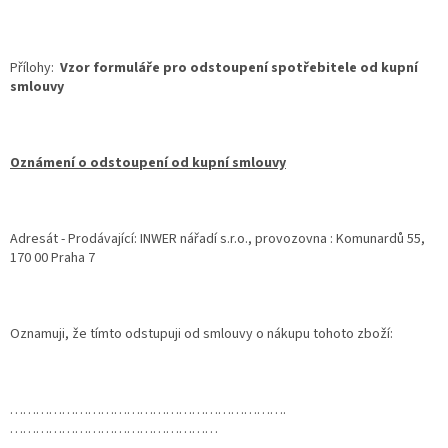
Přílohy:
Vzor formuláře pro odstoupení spotřebitele od kupní
smlouvy
Oznámení o odstoupení od kupní smlouvy
Adresát - Prodávající: INWER nářadí s.r.o., provozovna : Komunardů 55,
170 00 Praha 7
Oznamuji, že tímto odstupuji od smlouvy o nákupu tohoto zboží:
……………………………………………………….
…………………………………………