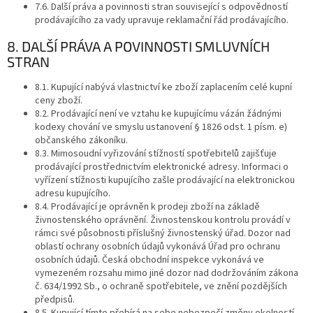
7.6. Další práva a povinnosti stran související s odpovědností
prodávajícího za vady upravuje reklamační řád prodávajícího.
8. DALŠÍ PRÁVA A POVINNOSTI SMLUVNÍCH
STRAN
8.1. Kupující nabývá vlastnictví ke zboží zaplacením celé kupní
ceny zboží.
8.2. Prodávající není ve vztahu ke kupujícímu vázán žádnými
kodexy chování ve smyslu ustanovení § 1826 odst. 1 písm. e)
občanského zákoníku.
8.3. Mimosoudní vyřizování stížností spotřebitelů zajišťuje
prodávající prostřednictvím elektronické adresy. Informaci o
vyřízení stížnosti kupujícího zašle prodávající na elektronickou
adresu kupujícího.
8.4. Prodávající je oprávněn k prodeji zboží na základě
živnostenského oprávnění. Živnostenskou kontrolu provádí v
rámci své působnosti příslušný živnostenský úřad. Dozor nad
oblastí ochrany osobních údajů vykonává Úřad pro ochranu
osobních údajů. Česká obchodní inspekce vykonává ve
vymezeném rozsahu mimo jiné dozor nad dodržováním zákona
č. 634/1992 Sb., o ochraně spotřebitele, ve znění pozdějších
předpisů.
8.5. Kupující tímto přebírá na sebe nebezpečí změny okolností