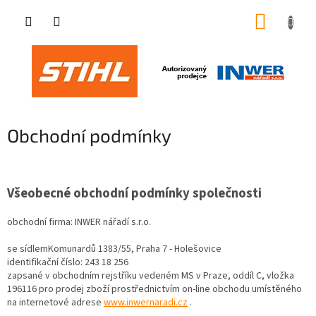
Přejít
NÁKUP
na
obsah
KOŠÍK
Obchodní podmínky
Všeobecné obchodní podmínky společnosti
obchodní firma: INWER nářadí s.r.o.
se sídlemKomunardů 1383/55, Praha 7 - Holešovice
identifikační číslo: 243 18 256
zapsané v obchodním rejstříku vedeném MS v Praze, oddíl C, vložka
196116 pro prodej zboží prostřednictvím on-line obchodu umístěného
na internetové adrese
www.inwernaradi.cz
.