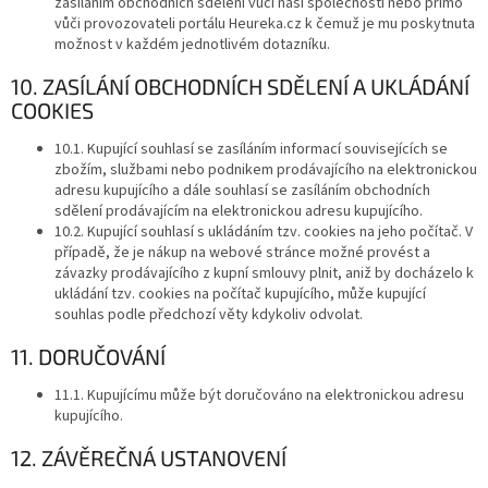
zasíláním obchodních sdělení vůči naší společnosti nebo přímo
vůči provozovateli portálu Heureka.cz k čemuž je mu poskytnuta
možnost v každém jednotlivém dotazníku.
10. ZASÍLÁNÍ OBCHODNÍCH SDĚLENÍ A UKLÁDÁNÍ
COOKIES
10.1. Kupující souhlasí se zasíláním informací souvisejících se
zbožím, službami nebo podnikem prodávajícího na elektronickou
adresu kupujícího a dále souhlasí se zasíláním obchodních
sdělení prodávajícím na elektronickou adresu kupujícího.
10.2. Kupující souhlasí s ukládáním tzv. cookies na jeho počítač. V
případě, že je nákup na webové stránce možné provést a
závazky prodávajícího z kupní smlouvy plnit, aniž by docházelo k
ukládání tzv. cookies na počítač kupujícího, může kupující
souhlas podle předchozí věty kdykoliv odvolat.
11. DORUČOVÁNÍ
11.1. Kupujícímu může být doručováno na elektronickou adresu
kupujícího.
12. ZÁVĚREČNÁ USTANOVENÍ