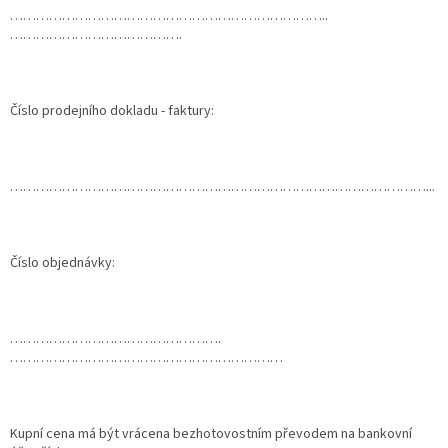
………………………………………………………………..
………………………………….
Číslo prodejního dokladu - faktury:
……………………………………………………………………………………...
Číslo objednávky:
………………………………………….
………………………………………………………
Kupní cena má být vrácena bezhotovostním převodem na bankovní