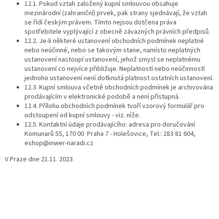
12.1. Pokud vztah založený kupní smlouvou obsahuje
mezinárodní (zahraniční) prvek, pak strany sjednávají, že vztah
se řídí českým právem. Tímto nejsou dotčena práva
spotřebitele vyplývající z obecně závazných právních předpisů.
12.2. Je-li některé ustanovení obchodních podmínek neplatné
nebo neúčinné, nebo se takovým stane, namísto neplatných
ustanovení nastoupí ustanovení, jehož smysl se neplatnému
ustanovení co nejvíce přibližuje. Neplatností nebo neúčinností
jednoho ustanovení není dotknutá platnost ostatních ustanovení.
12.3. Kupní smlouva včetně obchodních podmínek je archivována
prodávajícím v elektronické podobě a není přístupná.
12.4. Přílohu obchodních podmínek tvoří vzorový formulář pro
odstoupení od kupní smlouvy - viz. níže.
12.5. Kontaktní údaje prodávajícího: adresa pro doručování
Komunarů 55, 170 00 Praha 7 - Holešovice, Tel.: 283 81 604,
eshop@inwer-naradi.cz
V Praze dne 21.11. 2023