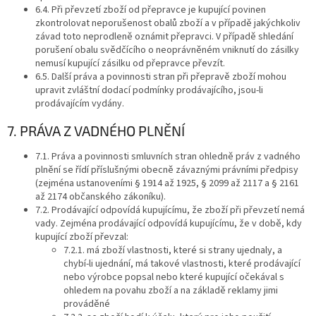
6.4. Při převzetí zboží od přepravce je kupující povinen
zkontrolovat neporušenost obalů zboží a v případě jakýchkoliv
závad toto neprodleně oznámit přepravci. V případě shledání
porušení obalu svědčícího o neoprávněném vniknutí do zásilky
nemusí kupující zásilku od přepravce převzít.
6.5. Další práva a povinnosti stran při přepravě zboží mohou
upravit zvláštní dodací podmínky prodávajícího, jsou-li
prodávajícím vydány.
7. PRÁVA Z VADNÉHO PLNĚNÍ
7.1. Práva a povinnosti smluvních stran ohledně práv z vadného
plnění se řídí příslušnými obecně závaznými právními předpisy
(zejména ustanoveními § 1914 až 1925, § 2099 až 2117 a § 2161
až 2174 občanského zákoníku).
7.2. Prodávající odpovídá kupujícímu, že zboží při převzetí nemá
vady. Zejména prodávající odpovídá kupujícímu, že v době, kdy
kupující zboží převzal:
7.2.1. má zboží vlastnosti, které si strany ujednaly, a
chybí-li ujednání, má takové vlastnosti, které prodávající
nebo výrobce popsal nebo které kupující očekával s
ohledem na povahu zboží a na základě reklamy jimi
prováděné