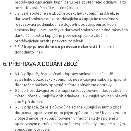
prodávající kupujícímu kupní cenu bez zbytečného odkladu, a to
bezhotovostně na účet určený kupujícím.
5.7. Je-li společně se zbožím poskytnut kupujícímu dárek, je
darovací smlouva mezi prodávajícím a kupujícím uzavřena s
rozvazovací podmínkou, že dojde-li k odstoupení od kupní
smlouvy kupujícím, pozbývá darovací smlouva ohledně takového
dárku účinnosti a kupující je povinen spolu se zbožím
prodávajícímu vrátit i poskytnutý dárek.
5.8. Stroje již
uvedené do provozu nelze vrátit
– není-li
dohodnuto jinak.
6. PŘEPRAVA A DODÁNÍ ZBOŽÍ
6.1. V případě, že je způsob dopravy smluven na základě
zvláštního požadavku kupujícího, nese kupující riziko a případné
dodatečné náklady spojené s tímto způsobem dopravy.
6.2. Je-li prodávající podle kupní smlouvy povinen dodat zboží na
místo určené kupujícím v objednávce, je kupující povinen převzít
zboží při dodání.
6.3. V případě, že je z důvodů na straně kupujícího nutno zboží
doručovat opakovaně nebo jiným způsobem, než bylo uvedeno
v objednávce, je kupující povinen uhradit náklady spojené s
opakovaným doručováním zboží, resp. náklady spojené s jiným
způsobem doručení.