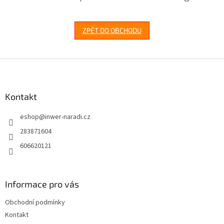
ZPĚT DO OBCHODU
Z
á
p
a
Kontakt
t
eshop
@
inwer-naradi.cz
í
283871604
606620121
Informace pro vás
Obchodní podmínky
Kontakt