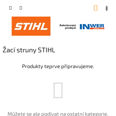
Přejít
NÁKUP
na
obsah
KOŠÍK
Žací struny STIHL
Produkty teprve připravujeme.
Můžete se ale podívat na ostatní kategorie.