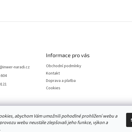
p
i
s
u
Informace pro vás
Obchodní podmínky
@
inwer-naradi.cz
Kontakt
1604
Doprava a platba
0121
Cookies
Stránka výrobce STIHL
ookies, abychom Vám umožnili pohodlné prohlížení webu a
 provozu webu neustále zlepšovali jeho funkce, výkon a
.