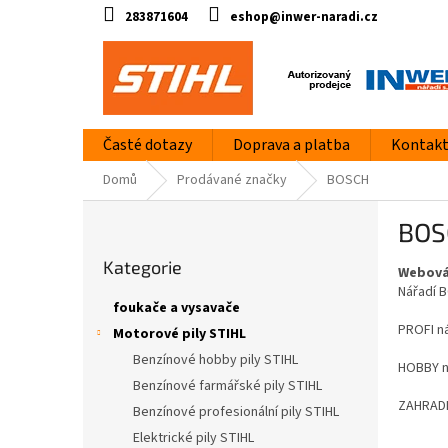
Přejít
283871604
eshop@inwer-naradi.cz
na
obsah
Časté dotazy
Doprava a platba
Kontak
Domů
Prodávané značky
BOSCH
P
BOS
o
Přeskočit
s
Kategorie
kategorie
Webová
t
Nářadí B
r
foukače a vysavače
a
PROFI ná
Motorové pily STIHL
n
Benzínové hobby pily STIHL
n
HOBBY ná
í
Benzínové farmářské pily STIHL
ZAHRADNÍ
p
Benzínové profesionální pily STIHL
a
Elektrické pily STIHL