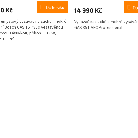
Do košíku
Do
90 Kč
14 990 Kč
růmyslový vysavač na suché i mokré
Vysavač na suché a mokré vysáván
ní Bosch GAS 15 PS, s vestavěnou
GAS 35 L AFC Professional
ickou zásuvkou, příkon 1.100W,
 15 litrů
O
v
l
á
d
a
c
í
p
r
v
k
y
v
ý