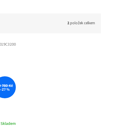
2
položek celkem
019C3200
0 780 Kč
–27 %
Skladem