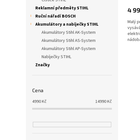
Čističe STIHL
Reklamní předměty STIHL
4 9
Ruční nářadí BOSCH
Malý p
Akumulátory a nabíječky STIHL
vysává
Akumulátory Stihl AK-System
elektr
nádoba
Akumulátory Stihl AS-System
Akumulátory Stihl AP-System
Nabíječky STIHL
Značky
Cena
4990
Kč
14990
Kč