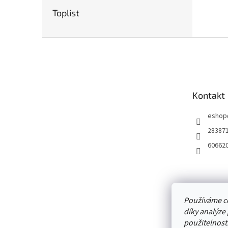
Toplist
Z
á
p
a
t
Kontakt
í
eshop
28387
60662
Používáme c
díky analýze
použitelnost