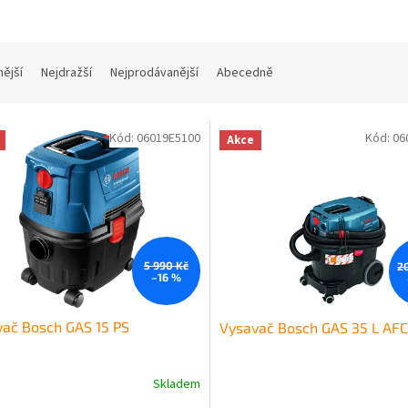
nější
Nejdražší
Nejprodávanější
Abecedně
Kód:
06019E5100
Kód:
06
Akce
5 990 Kč
2
–16 %
ač Bosch GAS 15 PS
Vysavač Bosch GAS 35 L AFC
Skladem