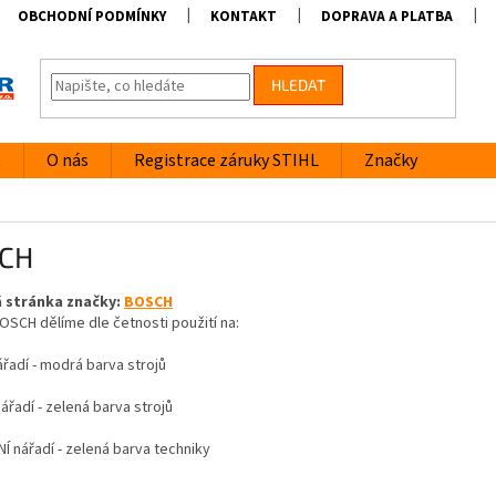
OBCHODNÍ PODMÍNKY
KONTAKT
DOPRAVA A PLATBA
HLEDAT
t
O nás
Registrace záruky STIHL
Značky
CH
 stránka značky:
BOSCH
OSCH dělíme dle četnosti použití na:
řadí - modrá barva strojů
řadí - zelená barva strojů
 nářadí - zelená barva techniky