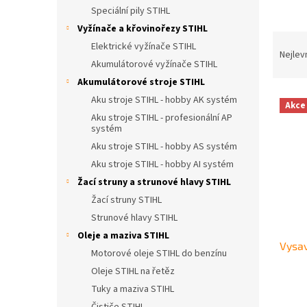
n
Speciální pily STIHL
e
Vyžínače a křovinořezy STIHL
l
Ř
Elektrické vyžínače STIHL
a
Nejlev
Akumulátorové vyžínače STIHL
z
e
Akumulátorové stroje STIHL
V
n
Aku stroje STIHL - hobby AK systém
Akce
ý
í
Aku stroje STIHL - profesionální AP
p
p
systém
i
r
Aku stroje STIHL - hobby AS systém
s
o
Aku stroje STIHL - hobby AI systém
p
d
Žací struny a strunové hlavy STIHL
r
u
Žací struny STIHL
o
k
d
t
Strunové hlavy STIHL
u
ů
Oleje a maziva STIHL
Vysav
k
Motorové oleje STIHL do benzínu
t
Oleje STIHL na řetěz
ů
Tuky a maziva STIHL