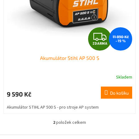
Z
11 890 Kč
–19 %
ZDARMA
D
Akumulátor Stihl AP 500 S
A
R
Skladem
M
9 590 Kč
Do košíku
A
Akumulátor STIHL AP 500 S - pro stroje AP system
2
položek celkem
O
v
l
Z