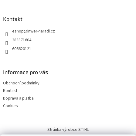
á
á
d
p
a
a
Kontakt
c
t
í
eshop
@
inwer-naradi.cz
í
p
r
283871604
v
606620121
k
y
v
ý
Informace pro vás
p
i
Obchodní podmínky
s
u
Kontakt
Doprava a platba
Cookies
Stránka výrobce STIHL