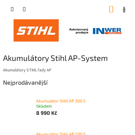
Přejít
NÁKUP
na
obsah
KOŠÍK
Akumulátory Stihl AP-System
Akumulátory STIHL řady AP
Nejprodávanější
Akumulátor Stihl AP 300 S
Skladem
8 990 Kč
Akumulátor Stihl AP 500 S