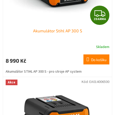
k
t
Z
ů
ZDARMA
D
Akumulátor Stihl AP 300 S
A
R
Skladem
M
8 990 Kč
Do košíku
A
Akumulátor STIHL AP 300 S - pro stroje AP system
Kód:
EA014006500
Akce