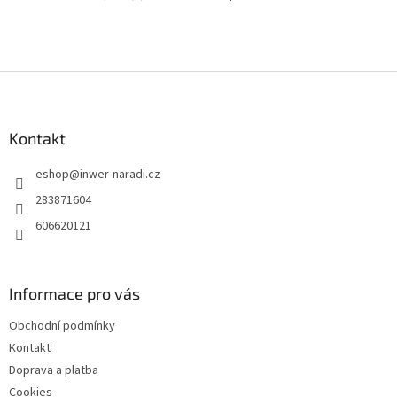
Z
á
p
a
Kontakt
t
eshop
@
inwer-naradi.cz
í
283871604
606620121
Informace pro vás
Obchodní podmínky
Kontakt
Doprava a platba
Cookies