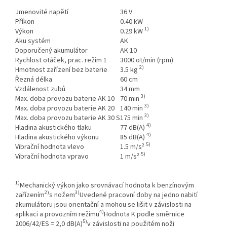
Jmenovité napětí
36 V
Příkon
0.40 kW
1)
Výkon
0.29 kW
Aku systém
AK
Doporučený akumulátor
AK 10
Rychlost otáček, prac. režim 1
3000 ot/min (rpm)
2)
Hmotnost zařízení bez baterie
3.5 kg
Řezná délka
60 cm
Vzdálenost zubů
34 mm
3)
Max. doba provozu baterie AK 10
70 min
3)
Max. doba provozu baterie AK 20
140 min
3)
Max. doba provozu baterie AK 30 S
175 min
4)
Hladina akustického tlaku
77 dB(A)
4)
Hladina akustického výkonu
85 dB(A)
5)
Vibrační hodnota vlevo
1.5 m/s²
5)
Vibrační hodnota vpravo
1 m/s²
New
content
1)
has
Mechanický výkon jako srovnávací hodnota k benzínovým
2)
3)
been
zařízením
s nožem
Uvedené pracovní doby na jedno nabití
loaded.
akumulátoru jsou orientační a mohou se lišit v závislosti na
4)
aplikaci a provozním režimu
Hodnota K podle směrnice
5)
2006/42/ES = 2,0 dB(A)
v závislosti na použitém noži