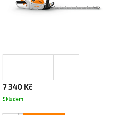
7 340 Kč
Měrná
Skladem
cena: