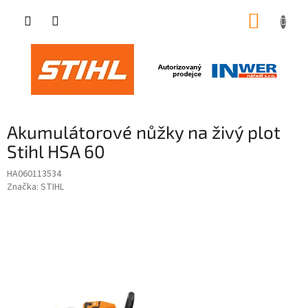
Přejít
NÁKUP
na
obsah
KOŠÍK
Akumulátorové nůžky na živý plot
Stihl HSA 60
HA060113534
Značka:
STIHL