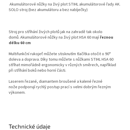
Akumulátorové nůžky na živý plot STIHL akumulátorové řady AK.
SOLO stroj (bez akumulátoru a bez nabíječky)
Stroj pro stříhání živých plotů jak na zahradě tak okolo
domů. Akumulátorové nůžky na živý plot HSA 60 mají
řeznou
délku 60 cm
Multifunkční rukojeť můžete stisknutím tlačítka otočit o 90°
doleva a doprava. Díky tomu můžete s nůžkami STIHL HSA 60
stříhat mimořádně ergonomicky v různých směrech, například
při stříhání boků nebo horní části.
Laserem řezané, diamantem broušené a kalené řezné
nože podporují rychlý postup prací s velmi dobrým řezným
výkonem.
Technické údaje