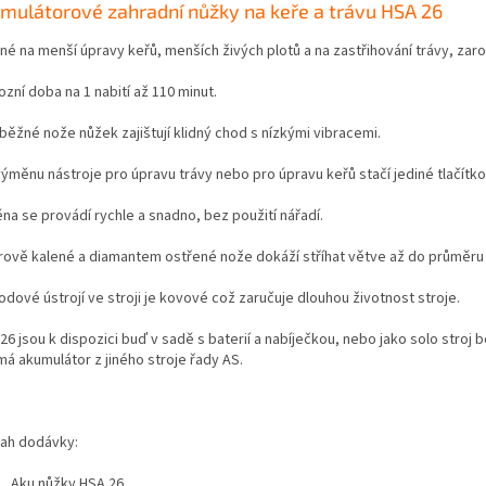
mulátorové zahradní nůžky na keře a trávu HSA 26
né na menší úpravy keřů, menších živých plotů a na zastřihování trávy, zar
zní doba na 1 nabití až 110 minut.
běžné nože nůžek zajištují klidný chod s nízkými vibracemi.
výměnu nástroje pro úpravu trávy nebo pro úpravu keřů stačí jediné tlačítko
na se provádí rychle a snadno, bez použití nářadí.
rově kalené a diamantem ostřené nože dokáží stříhat větve až do průměru
dové ústrojí ve stroji je kovové což zaručuje dlouhou životnost stroje.
6 jsou k dispozici buď v sadě s baterií a nabíječkou, nebo jako solo stroj 
má akumulátor z jiného stroje řady AS.
ah dodávky:
Aku nůžky HSA 26