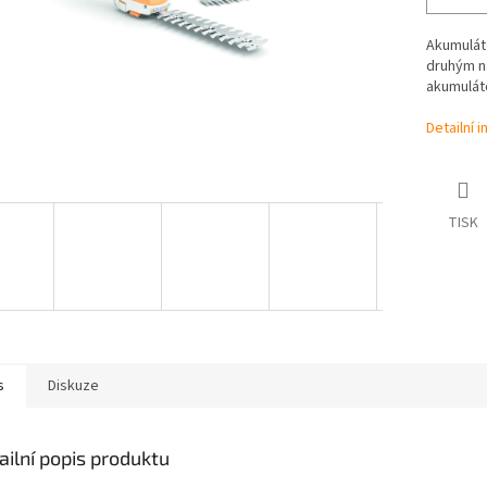
Akumuláto
druhým ná
akumuláto
Detailní 
TISK
s
Diskuze
ailní popis produktu