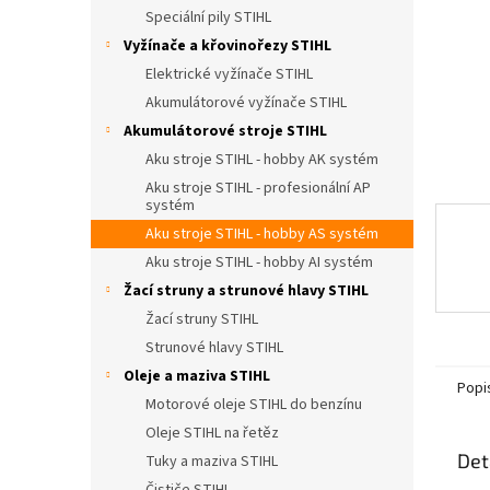
n
Speciální pily STIHL
e
Vyžínače a křovinořezy STIHL
l
Elektrické vyžínače STIHL
Akumulátorové vyžínače STIHL
Akumulátorové stroje STIHL
Aku stroje STIHL - hobby AK systém
Aku stroje STIHL - profesionální AP
systém
Aku stroje STIHL - hobby AS systém
Aku stroje STIHL - hobby AI systém
Žací struny a strunové hlavy STIHL
Žací struny STIHL
Strunové hlavy STIHL
Oleje a maziva STIHL
Popi
Motorové oleje STIHL do benzínu
Oleje STIHL na řetěz
Det
Tuky a maziva STIHL