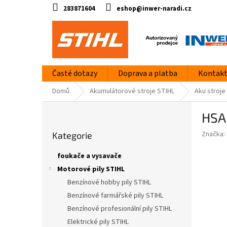
Přejít
283871604
eshop@inwer-naradi.cz
na
obsah
Časté dotazy
Doprava a platba
Kontak
Domů
Akumulátorové stroje STIHL
Aku stroje
P
HSA 
o
Přeskočit
s
Značka:
Kategorie
kategorie
t
r
foukače a vysavače
a
Motorové pily STIHL
n
Benzínové hobby pily STIHL
n
í
Benzínové farmářské pily STIHL
p
Benzínové profesionální pily STIHL
a
Elektrické pily STIHL