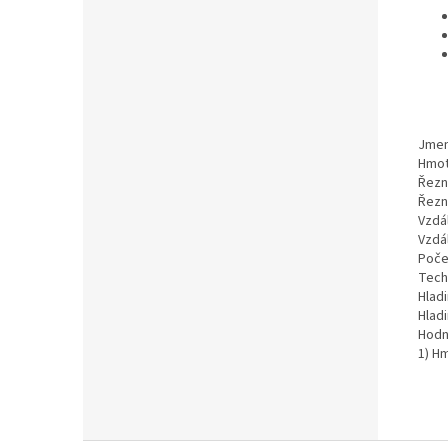
Jmen
Hmo
Řezná
Řezná
Vzdál
Vzdá
Poče
Tech
Hlad
Hlad
Hodn
1) H