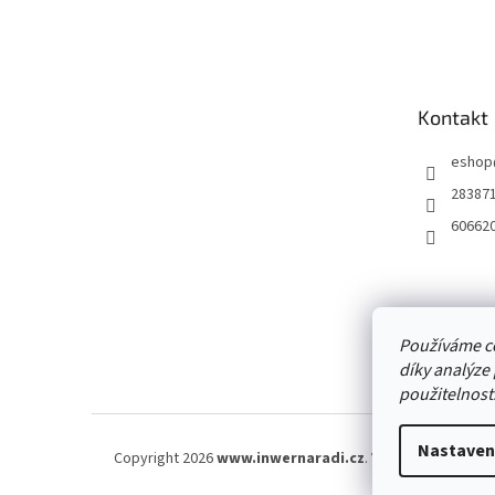
Z
á
p
a
t
Kontakt
í
eshop
28387
60662
Používáme c
díky analýze
použitelnost
Nastaven
Copyright 2026
www.inwernaradi.cz
. Všechna práva vy