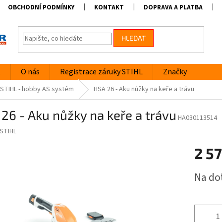
OBCHODNÍ PODMÍNKY
KONTAKT
DOPRAVA A PLATBA
HLEDAT
t
O nás
Registrace záruky STIHL
Značky
 STIHL - hobby AS systém
HSA 26 - Aku nůžky na keře a trávu
26 - Aku nůžky na keře a trávu
HA030113514
STIHL
2 5
Měrná
Na do
cena: