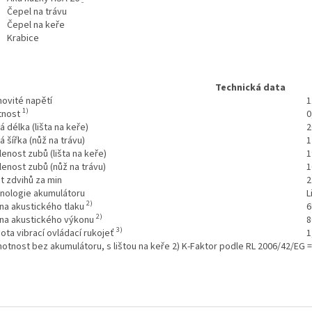
Čepel na trávu
Čepel na keře
Krabice
Technická data
ovité napětí
1
1)
tnost
0
 délka (lišta na keře)
2
 šířka (nůž na trávu)
1
enost zubů (lišta na keře)
1
lenost zubů (nůž na trávu)
1
t zdvihů za min
2
nologie akumulátoru
L
2)
ina akustického tlaku
6
2)
ina akustického výkonu
8
3)
ota vibrací ovládací rukojeť
1
motnost bez akumulátoru, s lištou na keře
2) K-Faktor podle RL 2006/42/EG =