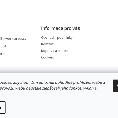
Informace pro vás
Obchodní podmínky
@
inwer-naradi.cz
Kontakt
1604
Doprava a platba
0121
Cookies
Stránka výrobce STIHL
ookies, abychom Vám umožnili pohodlné prohlížení webu a
 provozu webu neustále zlepšovali jeho funkce, výkon a
.
í
hrazena.
Upravit nastavení cookies