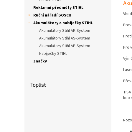
Čističe STIHL
Aku
Reklamní předměty STIHL
Vhod
Ruční nářadí BOSCH
Akumulátory a nabíječky STIHL
Provo
Akumulátory Stihl AK-System
Proti
Akumulátory Stihl AS-System
Akumulátory Stihl AP-System
Pro 
Nabíječky STIHL
Výmě
Značky
Lase
Převo
Toplist
HSA 2
kdo 
Rozs