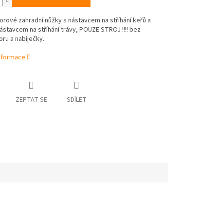
rové zahradní nůžky s nástavcem na stříhání keřů a
stavcem na stříhání trávy, POUZE STROJ !!!! bez
ru a nabíječky.
informace
ZEPTAT SE
SDÍLET