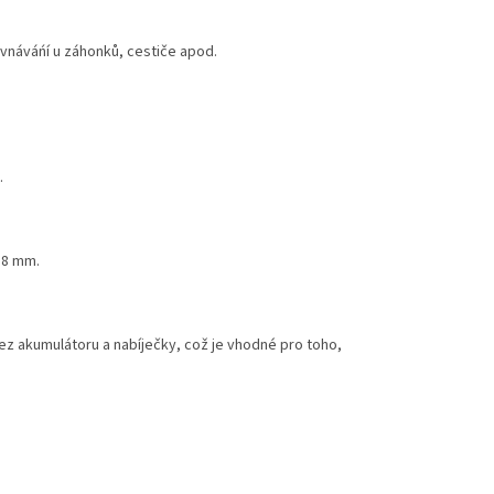
ovnáváńí u záhonků, cestiče apod.
.
 8 mm.
bez akumulátoru a nabíječky, což je vhodné pro toho,