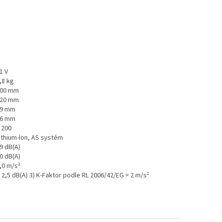
1 V
,8 kg
00 mm
20 mm
9 mm
6 mm
 200
ithium-Ion, AS systém
9 dB(A)
0 dB(A)
,0 m/s²
 2,5 dB(A)
3) K-Faktor podle RL 2006/42/EG = 2 m/s²