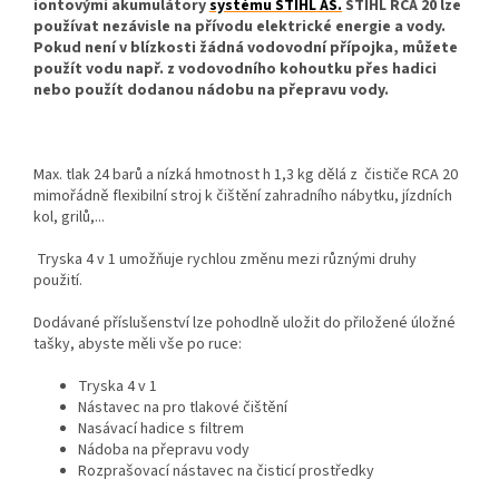
iontovými akumulátory
systému STIHL AS.
STIHL RCA 20 lze
používat nezávisle na přívodu elektrické energie a vody.
Pokud není v blízkosti žádná vodovodní přípojka, můžete
použít vodu např. z vodovodního kohoutku přes hadici
nebo použít dodanou nádobu na přepravu vody.
Max. tlak 24 barů a nízká hmotnost h 1,3 kg dělá z čističe RCA 20
mimořádně flexibilní stroj k čištění zahradního nábytku, jízdních
kol, grilů,...
Tryska 4 v 1 umožňuje rychlou změnu mezi různými druhy
použití.
Dodávané příslušenství lze pohodlně uložit do přiložené úložné
tašky, abyste měli vše po ruce:
Tryska 4 v 1
Nástavec na pro tlakové čištění
Nasávací hadice s filtrem
Nádoba na přepravu vody
Rozprašovací nástavec na čisticí prostředky