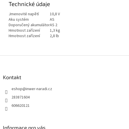
Technické údaje
Jmenovité napětí
10,8 V
Aku systém
AS
Doporučený akumulátor
AS 2
Hmotnost zařízení
1,3 kg
Hmotnost zařízení
2,8 lb
Z
á
p
a
Kontakt
t
eshop
@
inwer-naradi.cz
í
283871604
606620121
Informace pro vás