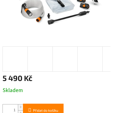
5 490 Kč
Měrná
Skladem
cena:
Přidat do košíku