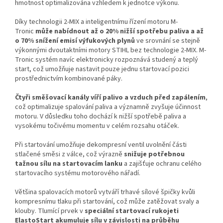
hmotnost optimalizována vzhledem k jednotce výkonu.
Díky technologii 2-MIX a inteligentnímu řízení motoru M-
Tronic
může nabídnout až o 20% nižší spotřebu paliva a až
o 70% snížení emisí výfukových plynů
ve srovnání se stejně
výkonnými dvoutaktními motory STIHL bez technologie 2-MIX. M-
Tronic systém navíc elektronicky rozpoznává studený a teplý
start, což umožňuje nastavit pouze jednu startovací pozici
prostřednictvím kombinované páky.
Čtyři směšovací kanály víří palivo a vzduch před zapálením
,
což optimalizuje spalování paliva a významně zvyšuje účinnost
motoru. V důsledku toho dochází k nižší spotřebě paliva a
vysokému točivému momentu v celém rozsahu otáček.
Při startování umožňuje dekompresní ventil uvolnění části
stlačené směsi z válce, což výrazně
snižuje potřebnou
tažnou sílu na startovacím lanku
a zajišťuje ochranu celého
startovacího systému motorového nářadí.
Většina spalovacích motorů vytváří trhavé sílové špičky kvůli
kompresnímu tlaku při startování, což může zatěžovat svaly a
klouby. Tlumící prvek v
speciální startovací rukojeti
ElastoStart akumuluje sílu v závislosti na průběhu