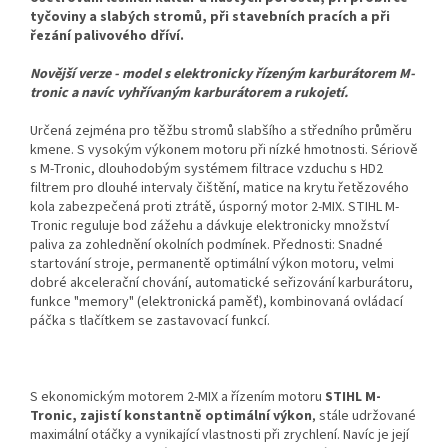
tyčoviny a slabých stromů, při stavebních pracích a při
řezání palivového dříví.
Novější verze - model s elektronicky řízeným karburátorem M-
tronic a navíc vyhřívaným karburátorem a rukojetí.
Určená zejména pro těžbu stromů slabšího a středního průměru
kmene. S vysokým výkonem motoru při nízké hmotnosti. Sériově
s M-Tronic, dlouhodobým systémem filtrace vzduchu s HD2
filtrem pro dlouhé intervaly čištění, matice na krytu řetězového
kola zabezpečená proti ztrátě, úsporný motor 2-MIX. STIHL M-
Tronic reguluje bod zážehu a dávkuje elektronicky množství
paliva za zohlednění okolních podmínek. Přednosti: Snadné
startování stroje, permanentě optimální výkon motoru, velmi
dobré akcelerační chování, automatické seřizování karburátoru,
funkce "memory" (elektronická paměť), kombinovaná ovládací
páčka s tlačítkem se zastavovací funkcí.
S ekonomickým motorem 2-MIX a řízením motoru
STIHL M-
Tronic, zajistí konstantně optimální výkon
, stále udržované
maximální otáčky a vynikající vlastnosti při zrychlení. Navíc je její