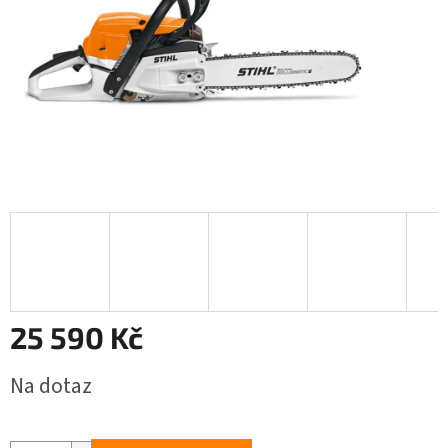
25 590 Kč
Měrná
Na dotaz
cena: