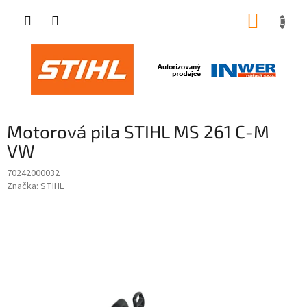
Přejít
NÁKUP
na
obsah
KOŠÍK
Motorová pila STIHL MS 261 C-M
VW
70242000032
Značka:
STIHL