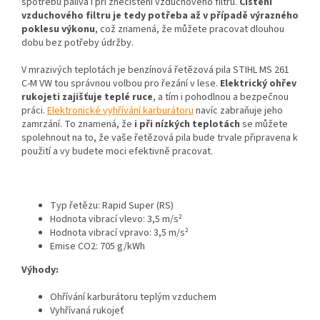
spotřebu paliva i při znečištění vzduchového filtru.
Čištění
vzduchového filtru je tedy potřeba až v případě výrazného
poklesu výkonu
, což znamená, že můžete pracovat dlouhou
dobu bez potřeby údržby.
V mrazivých teplotách je benzínová řetězová pila STIHL MS 261
C-M VW tou správnou volbou pro řezání v lese.
Elektrický ohřev
rukojeti zajišťuje
teplé ruce
, a tím i pohodlnou a bezpečnou
práci.
Elektronické vyhřívání karburátoru
navíc zabraňuje jeho
zamrzání. To znamená, že
i při nízkých teplotách
se můžete
spolehnout na to, že vaše řetězová pila bude trvale připravena k
použití a vy budete moci efektivně pracovat.
Typ řetězu: Rapid Super (RS)
Hodnota vibrací vlevo: 3,5 m/s²
Hodnota vibrací vpravo: 3,5 m/s²
Emise CO2: 705 g/kWh
Výhody:
Ohřívání karburátoru teplým vzduchem
Vyhřívaná rukojeť