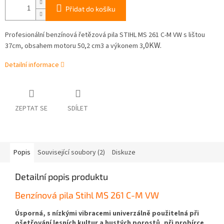
Přidat do košíku
Profesionální benzínová řetězová pila STIHL MS 261 C-M VW s lištou
,0KW.
37cm, obsahem motoru 50,2 cm3 a výkonem 3
Detailní informace
ZEPTAT SE
SDÍLET
Popis
Související soubory (2)
Diskuze
Detailní popis produktu
Benzínová pila Stihl MS 261 C-M VW
Úsporná, s nízkými vibracemi univerzálně použitelná při
ošetřování lesních kultur a hustých porostů, při probírce