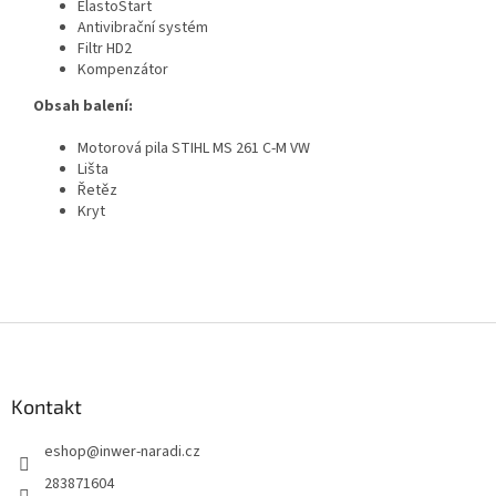
ElastoStart
Antivibrační systém
Filtr HD2
Kompenzátor
Obsah balení:
Motorová pila STIHL MS 261 C-M VW
Lišta
Řetěz
Kryt
Z
á
p
a
Kontakt
t
eshop
@
inwer-naradi.cz
í
283871604