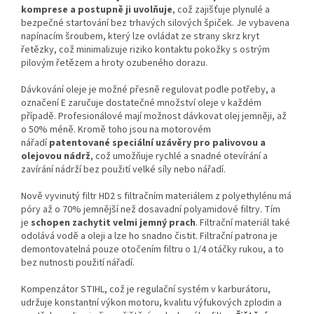
komprese a postupně ji uvolňuje
, což zajišťuje plynulé a
bezpečné startování bez trhavých silových špiček. Je vybavena
napínacím šroubem, který lze ovládat ze strany skrz kryt
řetězky, což minimalizuje riziko kontaktu pokožky s ostrým
pilovým řetězem a hroty ozubeného dorazu.
Dávkování oleje je možné přesně regulovat podle potřeby, a
označení E zaručuje dostatečné množství oleje v každém
případě. Profesionálové mají možnost dávkovat olej jemněji, až
o 50% méně. Kromě toho jsou na motorovém
nářadí
patentované speciální uzávěry pro palivovou a
olejovou nádrž
, což umožňuje rychlé a snadné otevírání a
zavírání nádrží bez použití velké síly nebo nářadí.
Nově vyvinutý filtr HD2 s filtračním materiálem z polyethylénu má
póry až o 70% jemnější než dosavadní polyamidové filtry. Tím
je
schopen zachytit velmi jemný prach
. Filtrační materiál také
odolává vodě a oleji a lze ho snadno čistit. Filtrační patrona je
demontovatelná pouze otočením filtru o 1/4 otáčky rukou, a to
bez nutnosti použití nářadí.
Kompenzátor STIHL, což je regulační systém v karburátoru,
udržuje konstantní výkon motoru, kvalitu výfukových zplodin a