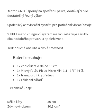
Motor 2-MIX úsporný na spotřebu paliva, dodávající pile
dostatečný řezný výkon.
Spolehlivý antivibrační systém pro potlačení vibrací stroje.
STIHL Ematic - fungující systém mazání řetězu je zárukou
dlouhodobého provozu a spolehlivosti.
Jednoduchá obsluha a nízká hmotnost.
Balení obsahuje:
1x vodicí lišta o délce 30 cm
1x Pilový řetěz Picco Micro Mini 1,1 - 3/8" 44 čl.
1x transportní kryt řetězu
1x základní nářadí
Technické údaje:
Délka lišty
30 cm
Zdvihový objem
30,1 cm³