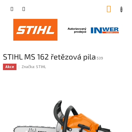
Přejít
NÁKUP
na
obsah
KOŠÍK
STIHL MS 162 řetězová pila
539
Značka:
STIHL
Akce