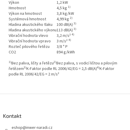
Výkon
1,2 kW
1)
Hmotnost
4,5 kg
Výkon na hmotnost
3,8 kg/kW
2)
Systémová hmotnost
4,99 kg
3)
Hladina akustického tlaku
100 dB(A)
3)
Hladina akustického výkonu
113 dB(A)
4)
Vibrační hodnota vlevo
3,2 m/s²
4)
Vibrační hodnota vpravo
3 m/s²
Rozteč pilového řetězu
3/8 " P
CO2
894 g/kWh
1)
2)
Bez paliva, lišty a řetězu
Bez paliva, s vodicí lištou a pilovým
3)
4)
řetězem
K-Faktor podle RL 2006/42/EG = 2,5 dB(A)
K-Faktor
podle RL 2006/42/EG = 2 m/s²
Z
á
p
a
Kontakt
t
eshop
@
inwer-naradi.cz
í