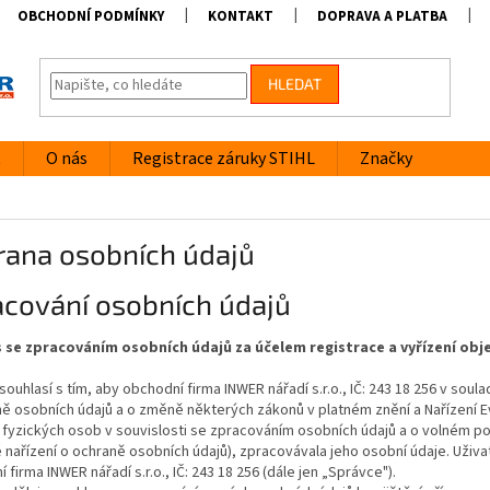
OBCHODNÍ PODMÍNKY
KONTAKT
DOPRAVA A PLATBA
HLEDAT
t
O nás
Registrace záruky STIHL
Značky
rana osobních údajů
acování osobních údajů
 se zpracováním osobních údajů za účelem registrace a vyřízení ob
 souhlasí s tím, aby obchodní firma INWER nářadí s.r.o., IČ: 243 18 256 v soul
ně osobních údajů a o změně některých zákonů v platném znění a Nařízení 
fyzických osob v souvislosti se zpracováním osobních údajů a o volném po
nařízení o ochraně osobních údajů), zpracovávala jeho osobní údaje. Uživa
 firma INWER nářadí s.r.o., IČ: 243 18 256 (dále jen „Správce").