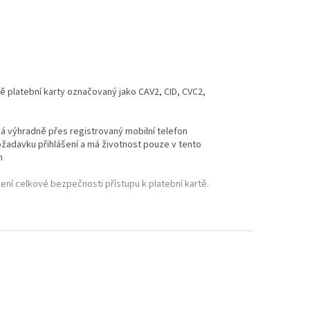
ě platební karty označovaný jako CAV2, CID, CVC2,
há výhradně přes registrovaný mobilní telefon
ožadavku přihlášení a má životnost pouze v tento
m
ení celkové bezpečnosti přístupu k platební kartě.