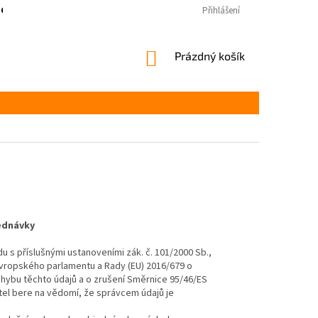
COOKIES
Přihlášení
NÁKUPNÍ
Prázdný košík
KOŠÍK
jednávky
adu s příslušnými ustanoveními zák. č. 101/2000 Sb.,
Evropského parlamentu a Rady (EU) 2016/679 o
hybu těchto údajů a o zrušení Směrnice 95/46/ES
tel bere na vědomí, že správcem údajů je