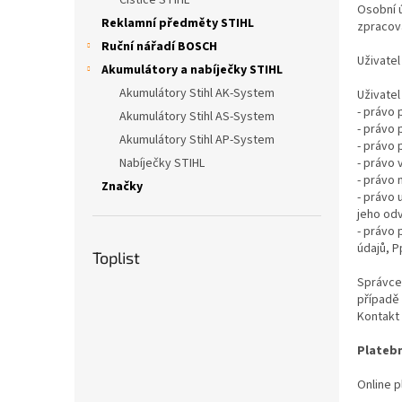
Čističe STIHL
Osobní 
Reklamní předměty STIHL
zpracova
Ruční nářadí BOSCH
Uživatel
Akumulátory a nabíječky STIHL
Akumulátory Stihl AK-System
Uživatel
- právo
Akumulátory Stihl AS-System
- právo 
Akumulátory Stihl AP-System
- právo 
Nabíječky STIHL
- právo 
- právo 
Značky
- právo
jeho od
- právo
údajů, P
Toplist
Správce 
případě
Kontakt 
Platebn
Online p