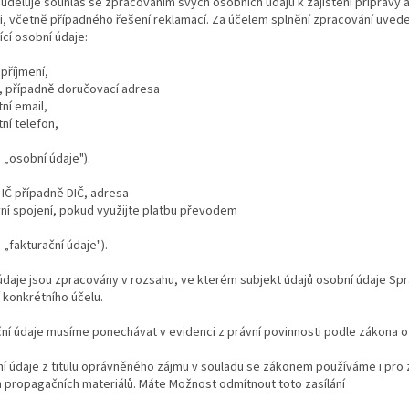
 uděluje souhlas se zpracováním svých osobních údajů k zajištění přípravy
i, včetně případného řešení reklamací. Za účelem splnění zpracování uvede
ící osobní údaje:
 příjmení,
, případně doručovací adresa
tní email,
tní telefon,
n „osobní údaje").
m IČ případně DIČ, adresa
vní spojení, pokud využijte platbu převodem
n „fakturační údaje").
daje jsou zpracovány v rozsahu, ve kterém subjekt údajů osobní údaje Sp
 konkrétního účelu.
ní údaje musíme ponechávat v evidenci z právní povinnosti podle zákona o 
í údaje z titulu oprávněného zájmu v souladu se zákonem používáme i pro 
h propagačních materiálů. Máte Možnost odmítnout toto zasílání
je součástí