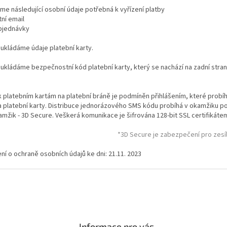
e následující osobní údaje potřebná k vyřízení platby
tní email
objednávky
ukládáme údaje platební karty.
ukládáme bezpečnostní kód platební karty, který se nachází na zadní stran
k platebním kartám na platební bráně je podmíněn přihlášením, které probí
a platební karty. Distribuce jednorázového SMS kódu probíhá v okamžiku p
mžik - 3D Secure. Veškerá komunikace je šifrována 128-bit SSL certifikáte
*3D Secure je zabezpečení pro zesíl
ní o ochraně osobních údajů ke dni: 21.11. 2023
Informace pro vás