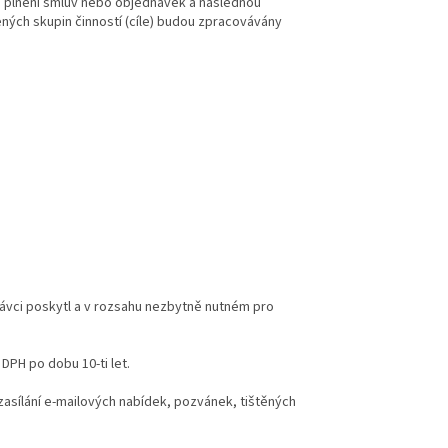
 a plnění smluv nebo objednávek a následnou
ných skupin činností (cíle) budou zpracovávány
rávci poskytl a v rozsahu nezbytně nutném pro
DPH po dobu 10-ti let.
zasílání e-mailových nabídek, pozvánek, tištěných
 každé zprávy.