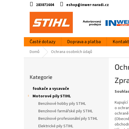
Přejít
283871604
eshop@inwer-naradi.cz
na
obsah
Časté dotazy
Doprava a platba
Kontak
Domů
Ochrana osobních údajů
P
Och
o
Přeskočit
s
Kategorie
kategorie
Zpr
t
r
foukače a vysavače
Souhlas
a
Motorové pily STIHL
n
Kupující
Benzínové hobby pily STIHL
n
o ochra
í
Benzínové farmářské pily STIHL
ochraně 
p
Benzínové profesionální pily STIHL
(Obecné 
a
obchodní
Elektrické pily STIHL