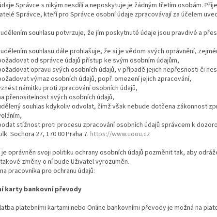
údaje Správce s nikým nesdílí a neposkytuje je žádným třetím osobám. Pří
telé Správce, kteří pro Správce osobní údaje zpracovávají za účelem uved
 udělením souhlasu potvrzuje, že jím poskytnuté údaje jsou pravdivé a přes
 udělením souhlasu dále prohlašuje, že si je vědom svých oprávnění, zejmé
 požadovat od správce údajů přístup ke svým osobním údajům,
požadovat opravu svých osobních údajů, v případě jejich nepřesnosti či ne
požadovat výmaz osobních údajů, popř. omezení jejich zpracování,
vznést námitku proti zpracování osobních údajů,
na přenositelnost svých osobních údajů,
 udělený souhlas kdykoliv odvolat, čímž však nebude dotčena zákonnost z
voláním,
 podat stížnost proti procesu zpracování osobních údajů správcem k dozor
plk. Sochora 27, 170 00 Praha 7.
https://www.uoou.cz
je oprávněn svoji politiku ochrany osobních údajů pozměnit tak, aby odrážel
 takové změny o ní bude Uživatel vyrozuměn.
na pracovníka pro ochranu údajů:
í karty bankovní převody
latba platebními kartami nebo Online bankovními převody je možná na plate