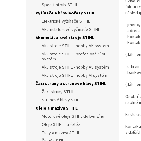
n
Uživatel
Speciální pily STIHL
fakturac
e
následuj
Vyžínače a křovinořezy STIHL
l
Elektrické vyžínače STIHL
- jméno,
Akumulátorové vyžínače STIHL
- adresa
- kontak
Akumulátorové stroje STIHL
- kontak
Aku stroje STIHL - hobby AK systém
Aku stroje STIHL - profesionální AP
(dále je
systém
- u fire
Aku stroje STIHL - hobby AS systém
- banko
Aku stroje STIHL - hobby AI systém
Žací struny a strunové hlavy STIHL
(dále je
Žací struny STIHL
Osobní ú
Strunové hlavy STIHL
naplnění
Oleje a maziva STIHL
Fakturač
Motorové oleje STIHL do benzínu
Oleje STIHL na řetěz
Kontaktn
a dalšíc
Tuky a maziva STIHL