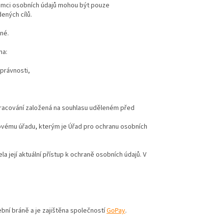
jemci osobních údajů mohou být pouze
ených cílů.
né.
na:
správnosti,
pracování založená na souhlasu uděleném před
ovému úřadu, kterým je Úřad pro ochranu osobních
a její aktuální přístup k ochraně osobních údajů. V
bní bráně a je zajištěna společností
GoPay
.