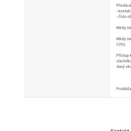
Předávám
- kontak
- číslo 
Nikdy ne
Nikdy ne
CVV2.
Přístup 
vlastník
daný oka
Prohláše
Z
á
p
a
t
Kontakt