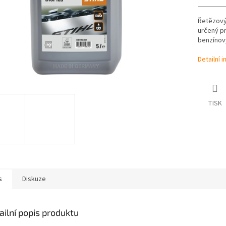
Řetězový 
určený pr
benzínovýc
Detailní 
TISK
s
Diskuze
ailní popis produktu