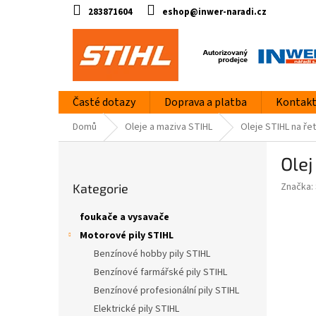
Přejít
283871604
eshop@inwer-naradi.cz
na
obsah
Časté dotazy
Doprava a platba
Kontak
Domů
Oleje a maziva STIHL
Oleje STIHL na ře
P
Olej
o
Přeskočit
s
Značka:
Kategorie
kategorie
t
r
foukače a vysavače
a
Motorové pily STIHL
n
Benzínové hobby pily STIHL
n
í
Benzínové farmářské pily STIHL
p
Benzínové profesionální pily STIHL
a
Elektrické pily STIHL