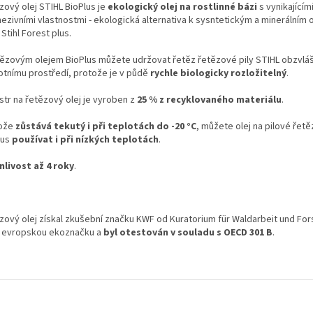
zový olej STIHL BioPlus je
ekologický olej na rostlinné bázi
s vynikajícím
ezivními vlastnostmi - ekologická alternativa k sysntetickým a minerálním o
 Stihl Forest plus.
tězovým olejem BioPlus můžete udržovat řetěz řetězové pily STIHL obzvlá
votnímu prostředí, protože je v půdě
rychle biologicky rozložitelný
.
str na řetězový olej je vyroben z
25 % z recyklovaného materiálu
.
ože
zůstává tekutý i při teplotách do -20 °C
, můžete olej na pilové řet
lus
používat i při nízkých teplotách
.
nlivost až 4 roky
.
zový olej získal zkušební značku KWF od Kuratorium für Waldarbeit und For
 a evropskou ekoznačku a
byl otestován v souladu s OECD 301 B
.