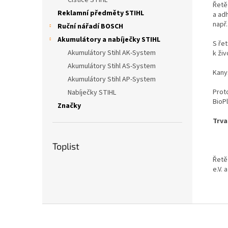
Čističe STIHL
Řetě
Reklamní předměty STIHL
a adh
např.
Ruční nářadí BOSCH
Akumulátory a nabíječky STIHL
S ře
Akumulátory Stihl AK-System
k ži
Akumulátory Stihl AS-System
Kany
Akumulátory Stihl AP-System
Prot
Nabíječky STIHL
BioP
Značky
Trva
Toplist
Řetě
e.V.
Z
á