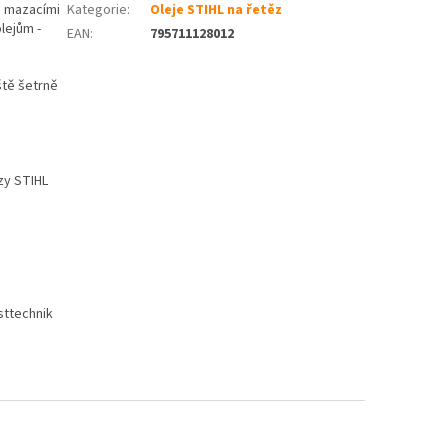
i mazacími
Kategorie
:
Oleje STIHL na řetěz
lejům -
EAN
:
795711128012
ště šetrně
ězy STIHL
sttechnik