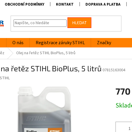
OBCHODNÍ PODMÍNKY
KONTAKT
DOPRAVA A PLATBA
HLEDAT
t
O nás
Registrace záruky STIHL
Značky
těz
Olej na řetěz STIHL BioPlus, 5 litrů
 na řetěz STIHL BioPlus, 5 litrů
07815163004
STIHL
770
Měrná
Skla
cena: