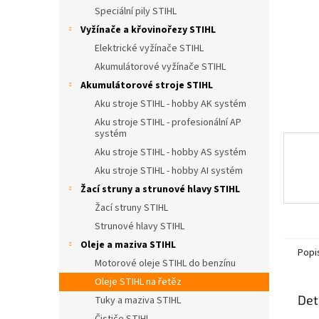
n
Speciální pily STIHL
e
Vyžínače a křovinořezy STIHL
l
Elektrické vyžínače STIHL
Akumulátorové vyžínače STIHL
Akumulátorové stroje STIHL
Aku stroje STIHL - hobby AK systém
Aku stroje STIHL - profesionální AP
systém
Aku stroje STIHL - hobby AS systém
Aku stroje STIHL - hobby AI systém
Žací struny a strunové hlavy STIHL
Žací struny STIHL
Strunové hlavy STIHL
Oleje a maziva STIHL
Popi
Motorové oleje STIHL do benzínu
Oleje STIHL na řetěz
Det
Tuky a maziva STIHL